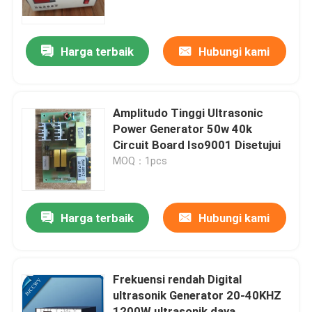
Tur Pabrik
Harga terbaik
Hubungi kami
Kontrol kualitas
Amplitudo Tinggi Ultrasonic
Hubungi kami
Power Generator 50w 40k
Circuit Board Iso9001 Disetujui
MOQ：1pcs
Permintaan Penawaran
Ultrasonic Transducer pembersihan
Harga terbaik
Hubungi kami
Tinggi daya Ultrasonic Transducer
Frekuensi rendah Digital
ultrasonik Generator 20-40KHZ
Multi frekuensi Ultrasonic Transducer
1200W ultrasonik daya