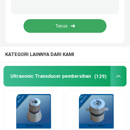
PIEZO keramik piring
Piezoelektrik keramik Discs
PIEZO keramik elemen
KATEGORI LAINNYA DARI KAMI
Ultrasonik pengelasan transduser
Ultrasonic Transducer pembersihan
(129)
Ultrasonic Beauty Transducer
Impedansi Ultrasonik
Ultrasonic Atomizing Transducer