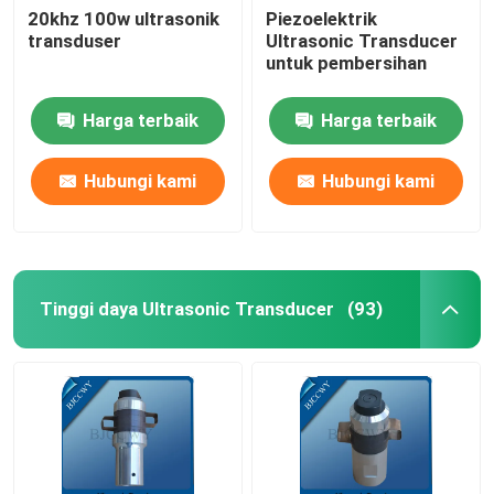
20khz 100w ultrasonik
Piezoelektrik
transduser
Ultrasonic Transducer
Ultrasonic Tubular Transducer
untuk pembersihan
Harga terbaik
Harga terbaik
Hubungi kami
Hubungi kami
Tinggi daya Ultrasonic Transducer
(93)