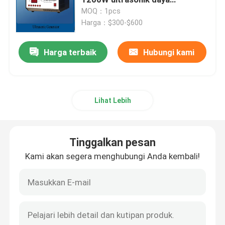
Generator
MOQ：1pcs
Harga：$300-$600
Getaran Ultrasonic Transducer
Harga terbaik
Hubungi kami
Immersible Ultrasonic Transducer
Digital ultrasonik Generator
Lihat Lebih
Ultrasonik frekuensi Generator
Tinggalkan pesan
Mesin pembersih ultrasonik
Kami akan segera menghubungi Anda kembali!
Pengganggu ultrasonik sel
Reaktor ultrasonik