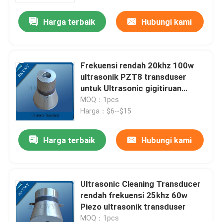
Harga terbaik
Hubungi kami
Frekuensi rendah 20khz 100w
ultrasonik PZT8 transduser
untuk Ultrasonic gigitiruan
cleaner
MOQ：1pcs
Harga：$6--$15
Harga terbaik
Hubungi kami
Rumah
Ultrasonic Cleaning Transducer
Produk
rendah frekuensi 25khz 60w
Piezo ultrasonik transduser
Tentang kami
MOQ：1pcs