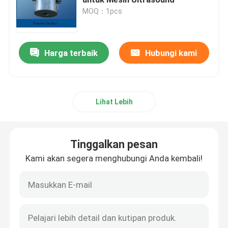
MOQ：1pcs
Getaran Ultrasonic Transducer
Harga terbaik
Hubungi kami
Immersible Ultrasonic Transducer
Digital ultrasonik Generator
Lihat Lebih
Ultrasonik frekuensi Generator
Tinggalkan pesan
Mesin pembersih ultrasonik
Kami akan segera menghubungi Anda kembali!
Pengganggu ultrasonik sel
Reaktor ultrasonik