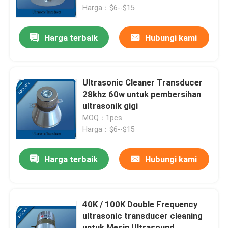
Harga：$6--$15
Tur Pabrik
Harga terbaik
Hubungi kami
Kontrol kualitas
Ultrasonic Cleaner Transducer
Hubungi kami
28khz 60w untuk pembersihan
ultrasonik gigi
MOQ：1pcs
Permintaan Penawaran
Harga：$6--$15
Ultrasonic Transducer pembersihan
Harga terbaik
Hubungi kami
Tinggi daya Ultrasonic Transducer
40K / 100K Double Frequency
ultrasonic transducer cleaning
Multi frekuensi Ultrasonic Transducer
untuk Mesin Ultrasound