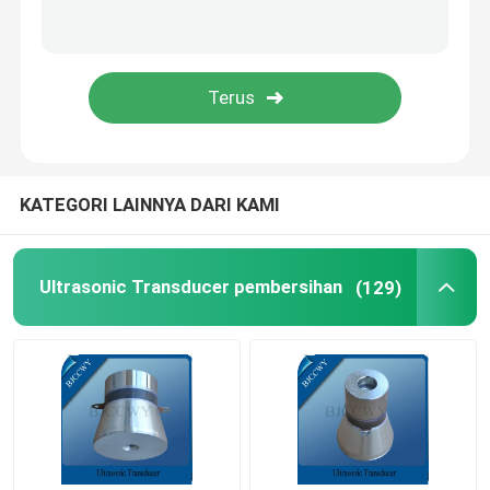
PIEZO keramik piring
Piezoelektrik keramik Discs
PIEZO keramik elemen
KATEGORI LAINNYA DARI KAMI
Ultrasonik pengelasan transduser
Ultrasonic Transducer pembersihan
(129)
Ultrasonic Beauty Transducer
Impedansi Ultrasonik
Ultrasonic Atomizing Transducer