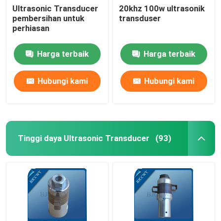
Ultrasonic Transducer
20khz 100w ultrasonik
pembersihan untuk
transduser
Ultrasonic Tubular Transducer
perhiasan
Harga terbaik
Harga terbaik
Hubungi kami
Hubungi kami
Tinggi daya Ultrasonic Transducer
(93)