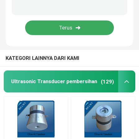
PIEZO keramik piring
Piezoelektrik keramik Discs
PIEZO keramik elemen
KATEGORI LAINNYA DARI KAMI
Ultrasonik pengelasan transduser
Ultrasonic Transducer pembersihan
(129)
Ultrasonic Beauty Transducer
Impedansi Ultrasonik
Ultrasonic Atomizing Transducer