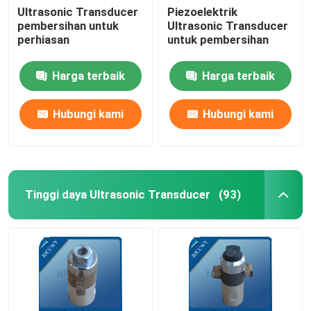
Ultrasonic Transducer
Piezoelektrik
pembersihan untuk
Ultrasonic Transducer
Ultrasonic Tubular Transducer
perhiasan
untuk pembersihan
Harga terbaik
Harga terbaik
Hubungi kami
Hubungi kami
Tinggi daya Ultrasonic Transducer
(93)