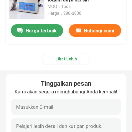
MOQ：1pcs
Harga：$80-$800
Getaran Ultrasonic Transducer
Harga terbaik
Hubungi kami
Immersible Ultrasonic Transducer
Digital ultrasonik Generator
Lihat Lebih
Ultrasonik frekuensi Generator
Tinggalkan pesan
Mesin pembersih ultrasonik
Kami akan segera menghubungi Anda kembali!
Pengganggu ultrasonik sel
Reaktor ultrasonik