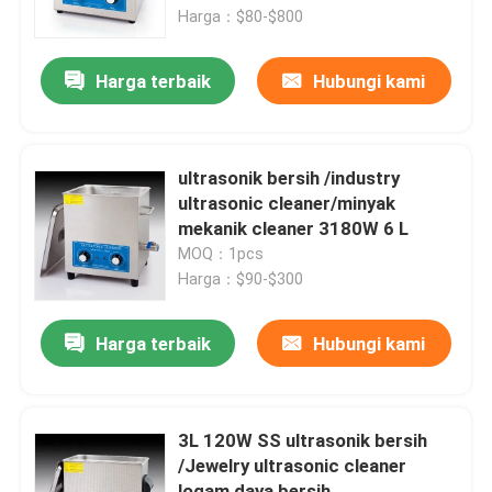
Harga：$80-$800
Tur Pabrik
Harga terbaik
Hubungi kami
Kontrol kualitas
ultrasonik bersih /industry
Hubungi kami
ultrasonic cleaner/minyak
mekanik cleaner 3180W 6 L
MOQ：1pcs
Permintaan Penawaran
Harga：$90-$300
Ultrasonic Transducer pembersihan
Harga terbaik
Hubungi kami
Tinggi daya Ultrasonic Transducer
3L 120W SS ultrasonik bersih
/Jewelry ultrasonic cleaner
Multi frekuensi Ultrasonic Transducer
logam daya bersih