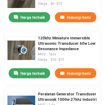
Harga：$6--$15
Tur Pabrik
Harga terbaik
Hubungi kami
Kontrol kualitas
120khz Miniature Immersible
Hubungi kami
Ultrasonic Transducer 60w Low
Resonance Impedance
MOQ：1pcs
Permintaan Penawaran
Harga：$10--$15
Ultrasonic Transducer pembersihan
Harga terbaik
Hubungi kami
Tinggi daya Ultrasonic Transducer
Peralatan Generator Transduser
Ultrasonik 1000w 27khz Industri
Multi frekuensi Ultrasonic Transducer
MOQ：1 pc