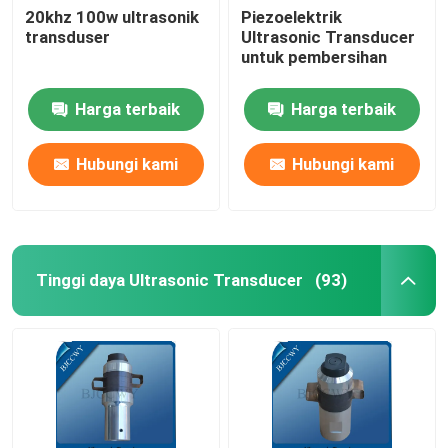
20khz 100w ultrasonik
Piezoelektrik
transduser
Ultrasonic Transducer
Ultrasonic Tubular Transducer
untuk pembersihan
Harga terbaik
Harga terbaik
Hubungi kami
Hubungi kami
Tinggi daya Ultrasonic Transducer
(93)