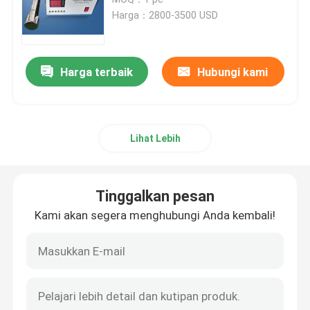
Harga：2800-3500 USD
Getaran Ultrasonic Transducer
Harga terbaik
Hubungi kami
Immersible Ultrasonic Transducer
Digital ultrasonik Generator
Lihat Lebih
Ultrasonik frekuensi Generator
Tinggalkan pesan
Mesin pembersih ultrasonik
Kami akan segera menghubungi Anda kembali!
Pengganggu ultrasonik sel
Reaktor ultrasonik