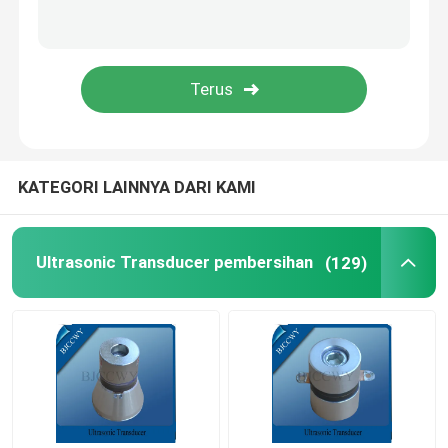
PIEZO keramik piring
Piezoelektrik keramik Discs
PIEZO keramik elemen
KATEGORI LAINNYA DARI KAMI
Ultrasonik pengelasan transduser
Ultrasonic Transducer pembersihan
(129)
Ultrasonic Beauty Transducer
Impedansi Ultrasonik
Ultrasonic Atomizing Transducer