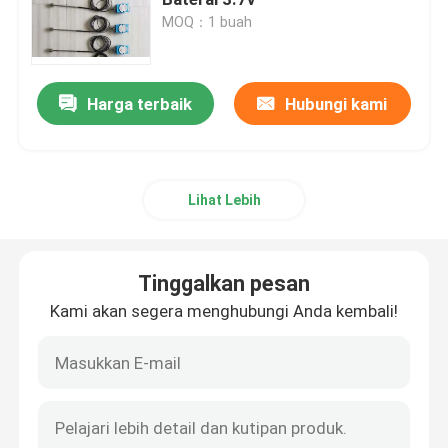
MOQ：1 buah
Getaran Ultrasonic Transducer
Harga terbaik
Hubungi kami
Immersible Ultrasonic Transducer
Digital ultrasonik Generator
Lihat Lebih
Ultrasonik frekuensi Generator
Tinggalkan pesan
Mesin pembersih ultrasonik
Kami akan segera menghubungi Anda kembali!
Pengganggu ultrasonik sel
Reaktor ultrasonik