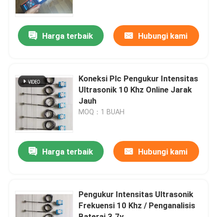
Tur Pabrik
Harga terbaik
Hubungi kami
Kontrol kualitas
Koneksi Plc Pengukur Intensitas
Hubungi kami
Ultrasonik 10 Khz Online Jarak
Jauh
MOQ：1 BUAH
Permintaan Penawaran
Ultrasonic Transducer pembersihan
Harga terbaik
Hubungi kami
Tinggi daya Ultrasonic Transducer
Pengukur Intensitas Ultrasonik
Frekuensi 10 Khz / Penganalisis
Multi frekuensi Ultrasonic Transducer
Baterai 3.7v