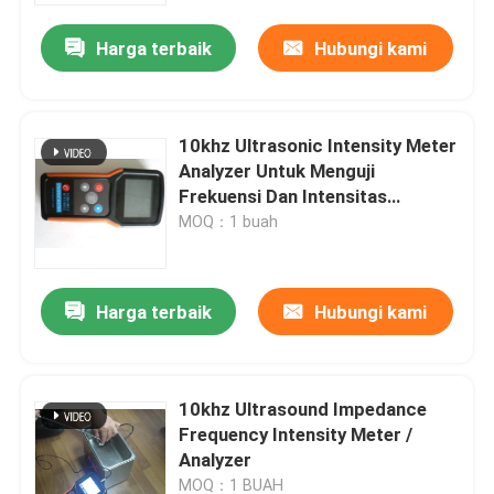
Harga terbaik
Hubungi kami
10khz Ultrasonic Intensity Meter
Analyzer Untuk Menguji
Frekuensi Dan Intensitas
Ultrasonik
MOQ：1 buah
Harga terbaik
Hubungi kami
Rumah
10khz Ultrasound Impedance
Produk
Frequency Intensity Meter /
Analyzer
Tentang kami
MOQ：1 BUAH