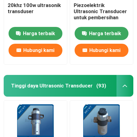
20khz 100w ultrasonik
Piezoelektrik
transduser
Ultrasonic Transducer
Ultrasonic Tubular Transducer
untuk pembersihan
Harga terbaik
Harga terbaik
Hubungi kami
Hubungi kami
Tinggi daya Ultrasonic Transducer
(93)