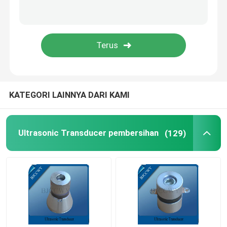
PIEZO keramik piring
Piezoelektrik keramik Discs
PIEZO keramik elemen
KATEGORI LAINNYA DARI KAMI
Ultrasonik pengelasan transduser
Ultrasonic Transducer pembersihan
(129)
Ultrasonic Beauty Transducer
Impedansi Ultrasonik
Ultrasonic Atomizing Transducer