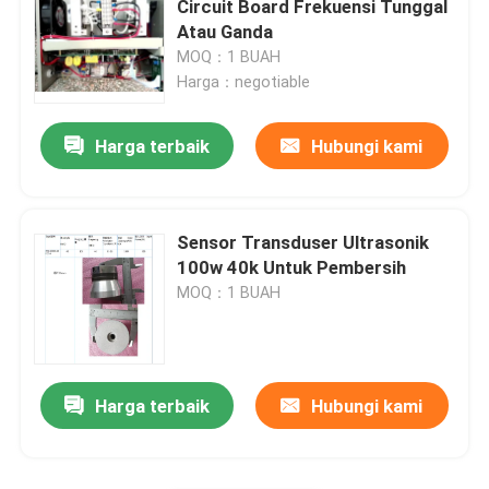
Circuit Board Frekuensi Tunggal
Atau Ganda
PIEZO keramik piring
MOQ：1 BUAH
Harga：negotiable
Piezoelektrik keramik Discs
Harga terbaik
Hubungi kami
PIEZO keramik elemen
Sensor Transduser Ultrasonik
Ultrasonik pengelasan transduser
100w 40k Untuk Pembersih
MOQ：1 BUAH
Ultrasonic Beauty Transducer
Impedansi Ultrasonik
Harga terbaik
Hubungi kami
Ultrasonic Atomizing Transducer