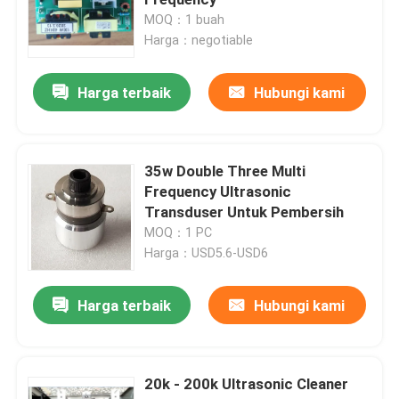
MOQ：1 buah
Harga：negotiable
Getaran Ultrasonic Transducer
Harga terbaik
Hubungi kami
Immersible Ultrasonic Transducer
Digital ultrasonik Generator
35w Double Three Multi
Frequency Ultrasonic
Transduser Untuk Pembersih
Ultrasonik frekuensi Generator
MOQ：1 PC
Harga：USD5.6-USD6
Mesin pembersih ultrasonik
Harga terbaik
Hubungi kami
Pengganggu ultrasonik sel
20k - 200k Ultrasonic Cleaner
Reaktor ultrasonik