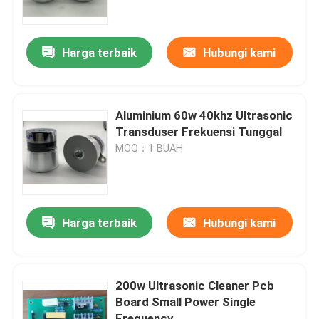
Tur Pabrik
Harga terbaik
Hubungi kami
Kontrol kualitas
Aluminium 60w 40khz Ultrasonic
Hubungi kami
Transduser Frekuensi Tunggal
MOQ：1 BUAH
Permintaan Penawaran
Ultrasonic Transducer pembersihan
Harga terbaik
Hubungi kami
Tinggi daya Ultrasonic Transducer
200w Ultrasonic Cleaner Pcb
Board Small Power Single
Multi frekuensi Ultrasonic Transducer
Frequency