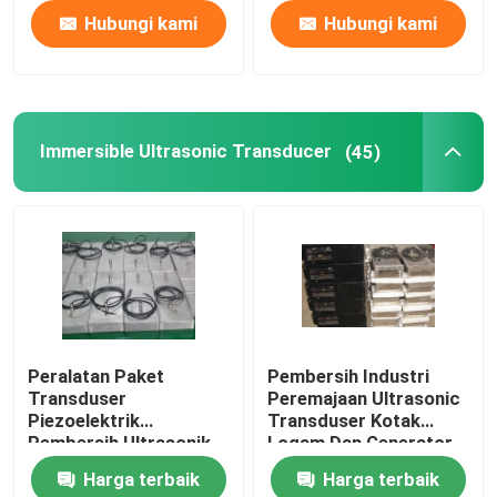
Hubungi kami
Hubungi kami
Immersible Ultrasonic Transducer
(45)
Peralatan Paket
Pembersih Industri
Transduser
Peremajaan Ultrasonic
Piezoelektrik
Transduser Kotak
Pembersih Ultrasonik
Logam Dan Generator
Immersible 2kw
Harga terbaik
Harga terbaik