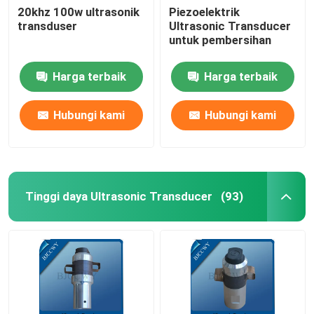
20khz 100w ultrasonik
Piezoelektrik
transduser
Ultrasonic Transducer
Ultrasonic Tubular Transducer
untuk pembersihan
Harga terbaik
Harga terbaik
Hubungi kami
Hubungi kami
Tinggi daya Ultrasonic Transducer
(93)