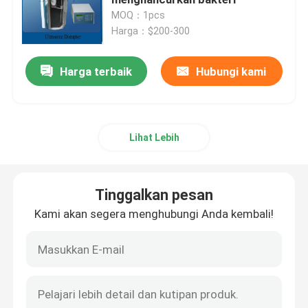
MOQ：1pcs
Harga：$200-300
Getaran Ultrasonic Transducer
Harga terbaik
Hubungi kami
Immersible Ultrasonic Transducer
Digital ultrasonik Generator
Lihat Lebih
Ultrasonik frekuensi Generator
Tinggalkan pesan
Mesin pembersih ultrasonik
Kami akan segera menghubungi Anda kembali!
Pengganggu ultrasonik sel
Reaktor ultrasonik