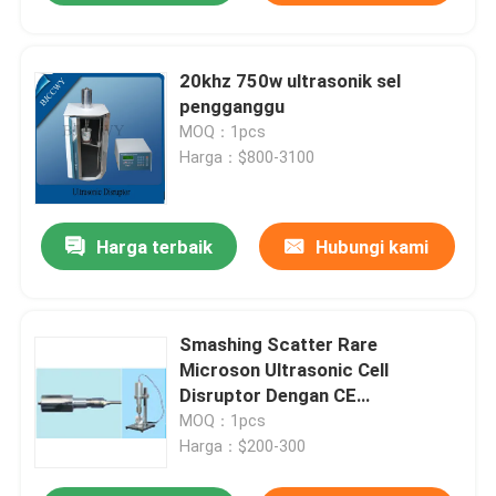
20khz 750w ultrasonik sel
pengganggu
MOQ：1pcs
Harga：$800-3100
Harga terbaik
Hubungi kami
Smashing Scatter Rare
Microson Ultrasonic Cell
Disruptor Dengan CE
Dikonfirmasi
MOQ：1pcs
Harga：$200-300