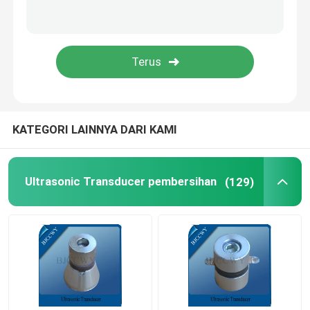
PIEZO keramik piring
Piezoelektrik keramik Discs
PIEZO keramik elemen
KATEGORI LAINNYA DARI KAMI
Ultrasonik pengelasan transduser
Ultrasonic Transducer pembersihan
(129)
Ultrasonic Beauty Transducer
Impedansi Ultrasonik
Ultrasonic Atomizing Transducer