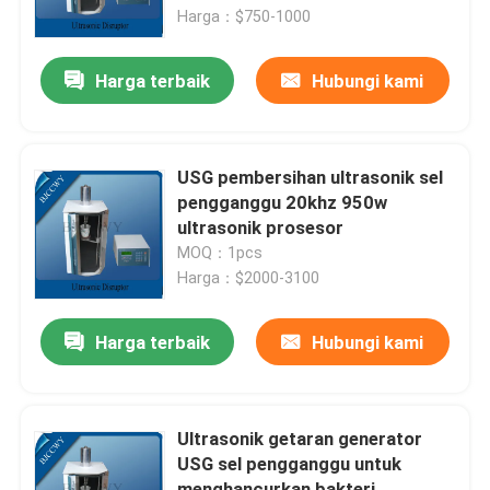
Harga：$750-1000
Tur Pabrik
Harga terbaik
Hubungi kami
Kontrol kualitas
USG pembersihan ultrasonik sel
Hubungi kami
pengganggu 20khz 950w
ultrasonik prosesor
MOQ：1pcs
Permintaan Penawaran
Harga：$2000-3100
Ultrasonic Transducer pembersihan
Harga terbaik
Hubungi kami
Tinggi daya Ultrasonic Transducer
Ultrasonik getaran generator
USG sel pengganggu untuk
Multi frekuensi Ultrasonic Transducer
menghancurkan bakteri