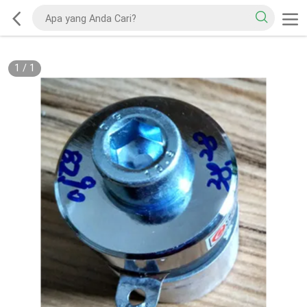
1
/
1