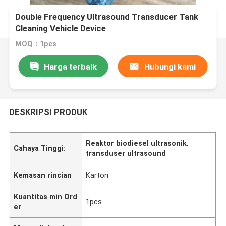
Double Frequency Ultrasound Transducer Tank
Cleaning Vehicle Device
MOQ：1pcs
Harga terbaik
Hubungi kami
DESKRIPSI PRODUK
Reaktor biodiesel ultrasonik
,
Cahaya Tinggi:
transduser ultrasound
Kemasan rincian
Karton
Kuantitas min Ord
1pcs
er