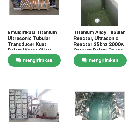
Tur Pabrik
Emulsifikasi Titanium
Titanium Alloy Tubular
Kontrol kualitas
Ultrasonic Tubular
Reactor, Ultrasonic
Transducer Kuat
Reactor 25khz 2000w
Dalam Warna Silver
Getaran Dalam Cairan
Hubungi kami
mengirimkan
mengirimkan
permintaan
permintaan
Permintaan Penawaran
Ultrasonic Transducer pembersihan
Tinggi daya Ultrasonic Transducer
Multi frekuensi Ultrasonic Transducer