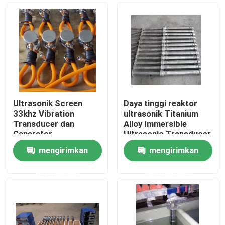
Ultrasonik Screen
Daya tinggi reaktor
33khz Vibration
ultrasonik Titanium
Transducer dan
Alloy Immersible
Generator
Ultrasonic Transducer
mengirimkan
mengirimkan
Rumah
permintaan
permintaan
Produk
Tentang kami