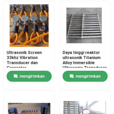
Ultrasonik Screen
Daya tinggi reaktor
33khz Vibration
ultrasonik Titanium
Transducer dan
Alloy Immersible
Generator
Ultrasonic Transducer
mengirimkan
mengirimkan
Rumah
permintaan
permintaan
Produk
Tentang kami