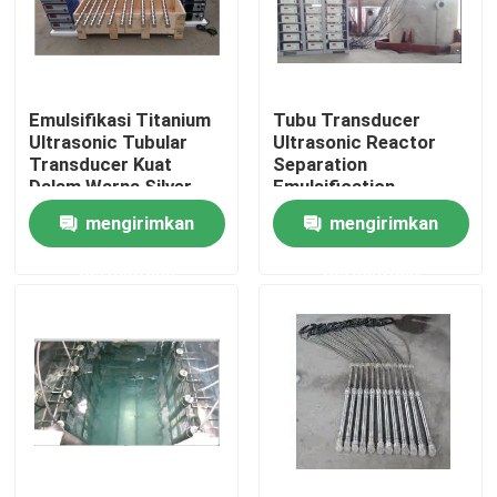
Tur Pabrik
Emulsifikasi Titanium
Tubu Transducer
Kontrol kualitas
Ultrasonic Tubular
Ultrasonic Reactor
Transducer Kuat
Separation
Dalam Warna Silver
Emulsification
Hubungi kami
Homogenisasi,
mengirimkan
mengirimkan
Refining dan
Catalyzing Reaction
permintaan
permintaan
Permintaan Penawaran
Ultrasonic Transducer pembersihan
Tinggi daya Ultrasonic Transducer
Multi frekuensi Ultrasonic Transducer