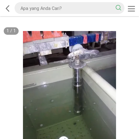
1
/
1