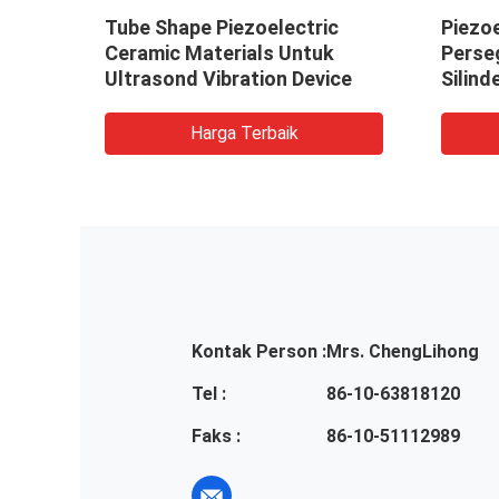
zo
Tube Shape Piezoelectric
Piezo
entuk
Ceramic Materials Untuk
Perse
Ultrasond Vibration Device
Silind
Harga Terbaik
Kontak Person :
Mrs. ChengLihong
Tel :
86-10-63818120
Faks :
86-10-51112989