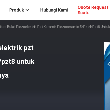
Quote Request
Produk
Hubungi Kami
Suatu
litas Bulat Piezoelektrik Pzt Keramik Piezoceramic 5/pzt4/pzt8 Unt
elektrik pzt
/pzt8 untuk
nya