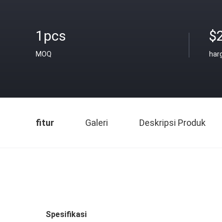
1pcs
$
MOQ
har
fitur
Galeri
Deskripsi Produk
Spesifikasi