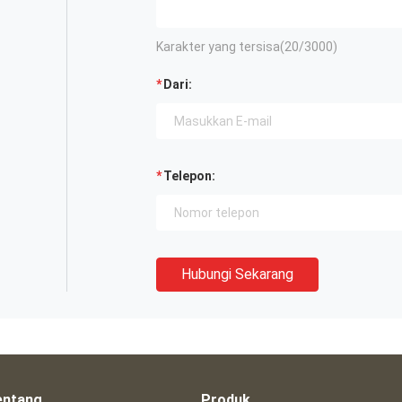
Karakter yang tersisa(
20
/3000)
Dari:
Telepon:
Hubungi Sekarang
entang
Produk