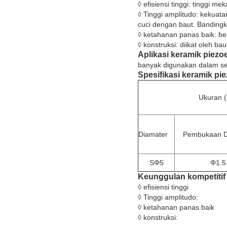
◊ efisiensi tinggi: tinggi m
◊ Tinggi amplitudo: kekuata
cuci dengan baut. Bandingk
◊ ketahanan panas baik: be
◊ konstruksi: diikat oleh b
Aplikasi
keramik piezoe
banyak digunakan dalam sem
Spesifikasi
keramik pie
Ukuran 
Diamater
Pembukaan D
SΦ5
Φ1.5
Keunggulan kompetiti
◊ efisiensi tinggi
◊ Tinggi amplitudo:
◊ ketahanan panas baik
◊ konstruksi: