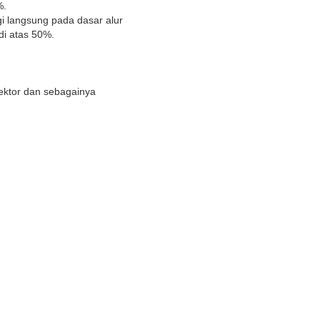
%.
gi langsung pada dasar alur
di atas 50%.
tektor dan sebagainya