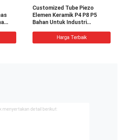
Customized Tube Piezo
PIEZ
nas
Elemen Keramik P4 P8 P5
Ultr
na
Bahan Untuk Industri
Ultrasound
Harga Terbaik