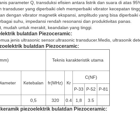
ekanis parameter Q, transduksi efisien antara listrik dan suara di atas 95
n transduser yang diperbaiki oleh memperbaiki vibrator kecepatan ting
an dengan vibrator magnetik ekspansi, amplitudo yang bisa diperbaiki 
rbagai suhu, impedansi rendah resonansi dan produktivitas panas.
aut, mudah untuk merakit, keandalan yang tinggi.
lektrik bulat
dan Piezoceramic
:
ua jenis ultrasonic sensor.ultrasonic transducer.Medis, ultrasonik de
zoelektrik bulat
dan Piezoceramic
:
(mm)
Teknis karakteristik utama
C(NF)
iameter
Ketebalan
fr(MHz)
Kr
P-33
P-52
P-81
0,5
320
0.4
1,8
3.5
f
keramik piezoelektrik bulat
dan Piezoceramic
: