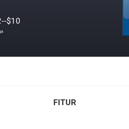
2--$10
ga
FITUR