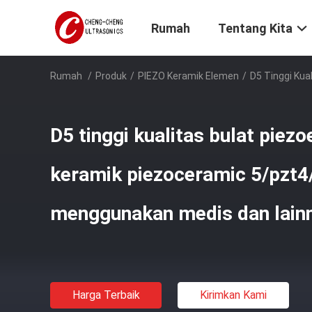
Rumah
Tentang Kita
Rumah
/
Produk
/
PIEZO Keramik Elemen
/
D5 Tinggi Kua
D5 tinggi kualitas bulat piezo
keramik piezoceramic 5/pzt4
menggunakan medis dan lain
Harga Terbaik
Kirimkan Kami