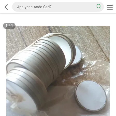
1
/
1