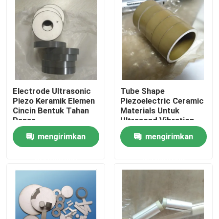
Electrode Ultrasonic
Tube Shape
Piezo Keramik Elemen
Piezoelectric Ceramic
Cincin Bentuk Tahan
Materials Untuk
Panas
Ultrasond Vibration
Device
mengirimkan
mengirimkan
Rumah
permintaan
permintaan
Produk
Tentang kami