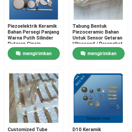
Tur Pabrik
Piezoelektrik Keramik
Tabung Bentuk
Bahan Persegi Panjang
Piezoceramic Bahan
Kontrol kualitas
Warna Putih Silinder
Untuk Sensor Getaran
Putaran Cincin
Ultrasond / Perangkat
mengirimkan
mengirimkan
Hubungi kami
permintaan
permintaan
Permintaan Penawaran
Ultrasonic Transducer pembersihan
Tinggi daya Ultrasonic Transducer
Multi frekuensi Ultrasonic Transducer
Customized Tube
D10 Keramik