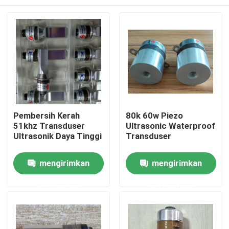
Pembersih Kerah
80k 60w Piezo
51khz Transduser
Ultrasonic Waterproof
Ultrasonik Daya Tinggi
Transduser
Rumah
mengirimkan
mengirimkan
permintaan
permintaan
Produk
Tentang kami