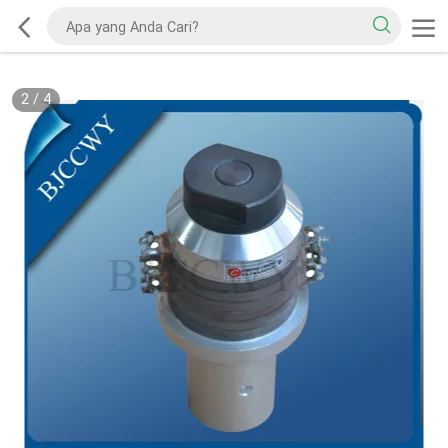
2
/
4