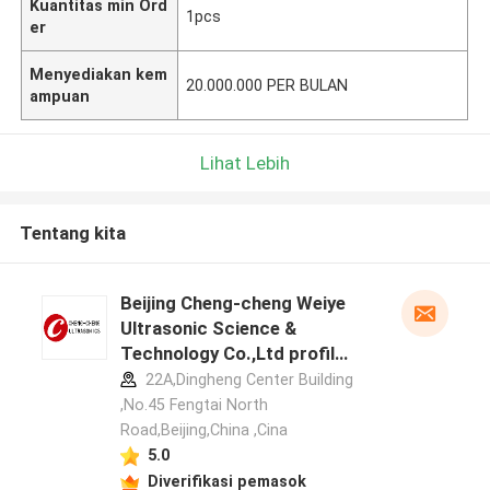
Kuantitas min Ord
1pcs
er
Menyediakan kem
20.000.000 PER BULAN
ampuan
Lihat Lebih
Tentang kita
Beijing Cheng-cheng Weiye
Ultrasonic Science &
Technology Co.,Ltd profil
pabrikan
22A,Dingheng Center Building
,No.45 Fengtai North
Road,Beijing,China ,Cina
5.0
Diverifikasi pemasok