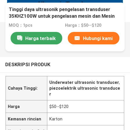
Tinggi daya ultrasonik pengelasan transduser
35KHZ100W untuk pengelasan mesin dan Mesin
Poles dengan efek tinggi
MOQ：1pcs
Harga：$50--$120
Harga terbaik
Hubungi kami
DESKRIPSI PRODUK
Underwater ultrasonic transducer
,
Cahaya Tinggi:
piezoelektrik ultrasonic transduce
r
Harga
$50--$120
Kemasan rincian
Karton