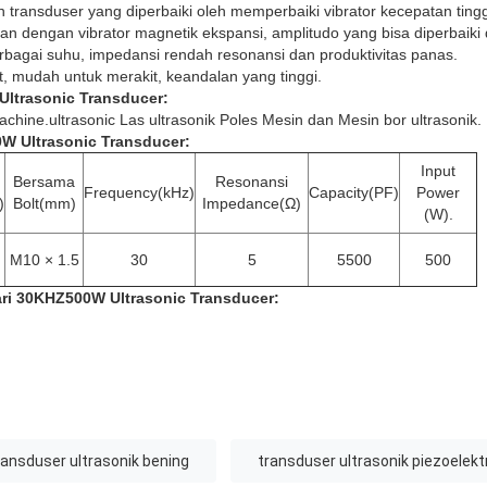
n transduser yang diperbaiki oleh memperbaiki vibrator kecepatan ting
an dengan vibrator magnetik ekspansi, amplitudo yang bisa diperbaiki 
rbagai suhu, impedansi rendah resonansi dan produktivitas panas.
aut, mudah untuk merakit, keandalan yang tinggi.
Ultrasonic Transducer
:
hine.ultrasonic Las ultrasonik Poles Mesin dan Mesin bor ultrasonik.
W Ultrasonic Transducer
:
Input
Bersama
Resonansi
Frequency(kHz)
Capacity(PF)
Power
)
Bolt(mm)
Impedance(Ω)
(W).
M10 × 1.5
30
5
5500
500
ri
30KHZ500W
Ultrasonic Transducer
:
ransduser ultrasonik bening
transduser ultrasonik piezoelekt