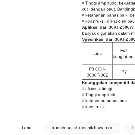
◊ Tinggi amplitudo: kekuata
cuci dengan baut. Bandingk
◊ ketahanan panas baik: be
◊ konstruksi: diikat oleh b
Aplikasi
dari
30KHZ500W
banyak digunakan dalam mac
Spesifikasi
dari 30KHZ500
Full-
Jenis
Length(mm
P8 CCH-
77
3030F-30Z
Keunggulan kompetitif
da
◊ efisiensi tinggi
◊ Tinggi amplitudo:
◊ ketahanan panas baik
◊ konstruksi:
Label:
transduser ultrasonik bawah air
t