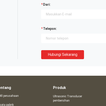
Dari:
Telepon:
Hubungi Sekarang
entang
Produk
ofil perusahaan
Ultrasonic Transducer
pembersihan
sata pabrik