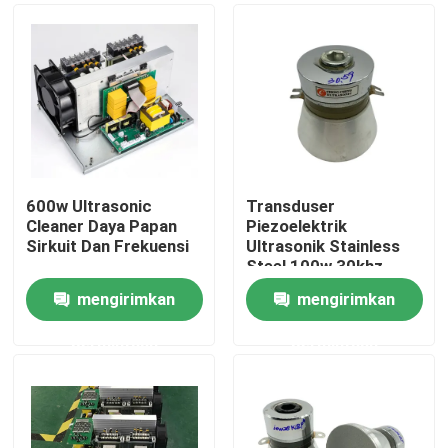
600w Ultrasonic
Transduser
Cleaner Daya Papan
Piezoelektrik
Sirkuit Dan Frekuensi
Ultrasonik Stainless
Steel 100w 30khz
mengirimkan
mengirimkan
Rumah
permintaan
permintaan
Produk
Tentang kami