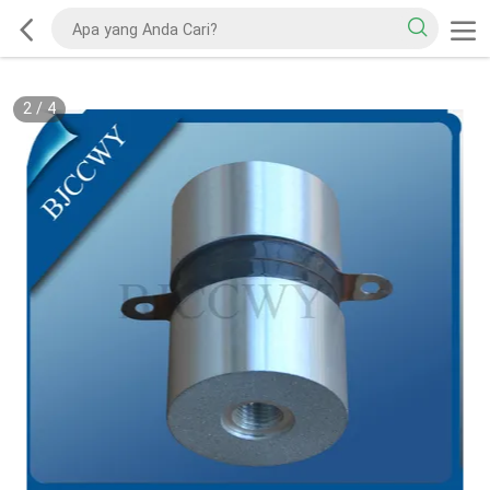
2
/
4