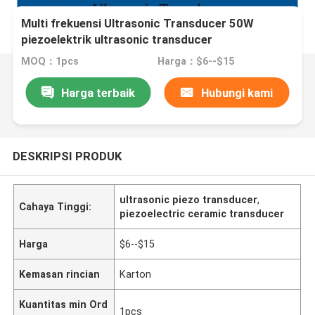
Multi frekuensi Ultrasonic Transducer 50W
piezoelektrik ultrasonic transducer
MOQ：1pcs
Harga：$6--$15
Harga terbaik
Hubungi kami
DESKRIPSI PRODUK
ultrasonic piezo transducer
,
Cahaya Tinggi:
piezoelectric ceramic transducer
Harga
$6--$15
Kemasan rincian
Karton
Kuantitas min Ord
1pcs