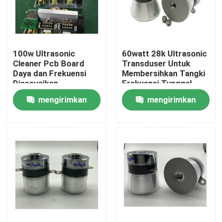
Tur Pabrik
100w Ultrasonic
60watt 28k Ultrasonic
Kontrol kualitas
Cleaner Pcb Board
Transduser Untuk
Daya dan Frekuensi
Membersihkan Tangki
Disesuaikan
Frekuensi Tunggal
Hubungi kami
mengirimkan
mengirimkan
permintaan
permintaan
Permintaan Penawaran
Ultrasonic Transducer pembersihan
Tinggi daya Ultrasonic Transducer
Multi frekuensi Ultrasonic Transducer