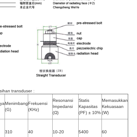
sihan transduser
:
Resonansi
Statis
Memasukkan
ya
Menimbang
Frekuensi
Impedansi
Kapasitas
Kekuasaan
(G)
(KHz)
(Ω)
(PF) ± 10%
(W)
310
40
10-20
5400
60