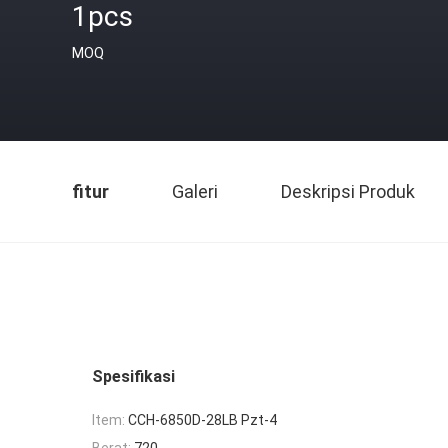
1pcs
MOQ
fitur
Galeri
Deskripsi Produk
Spesifikasi
Item:
CCH-6850D-28LB Pzt-4
Berat:
720