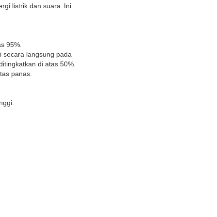
i listrik dan suara.
Ini
tas 95%.
gi secara langsung pada
itingkatkan di atas 50%.
tas panas.
nggi.