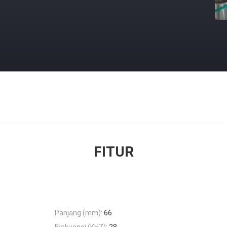
FITUR
Panjang (mm):
66
Frekuensi (KHZ):
28