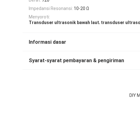
Impedansi Resonansi:
10-20 Ω
Menyoroti:
,
Transduser ultrasonik bawah laut
transduser ultras
Informasi dasar
Syarat-syarat pembayaran & pengiriman
DIY 