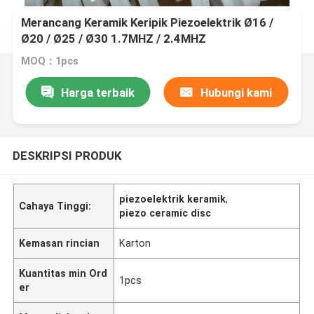
Merancang Keramik Keripik Piezoelektrik Ø16 /
Ø20 / Ø25 / Ø30 1.7MHZ / 2.4MHZ
MOQ：1pcs
Harga terbaik
Hubungi kami
DESKRIPSI PRODUK
piezoelektrik keramik
,
Cahaya Tinggi:
piezo ceramic disc
Kemasan rincian
Karton
Kuantitas min Ord
1pcs
er