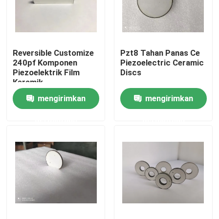
Tur Pabrik
Reversible Customize
Pzt8 Tahan Panas Ce
Kontrol kualitas
240pf Komponen
Piezoelectric Ceramic
Piezoelektrik Film
Discs
Keramik
Hubungi kami
mengirimkan
mengirimkan
permintaan
permintaan
Permintaan Penawaran
Ultrasonic Transducer pembersihan
Tinggi daya Ultrasonic Transducer
Multi frekuensi Ultrasonic Transducer