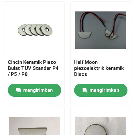
Cincin Keramik Piezo
Half Moon
Bulat TUV Standar P4
piezoelektrik keramik
/ P5 / P8
Discs
mengirimkan
mengirimkan
Rumah
permintaan
permintaan
Produk
Tentang kami