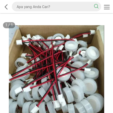
1
/
1