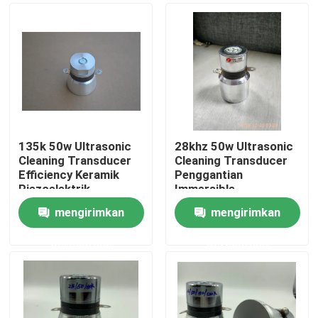
135k 50w Ultrasonic
28khz 50w Ultrasonic
Cleaning Transducer
Cleaning Transducer
Efficiency Keramik
Penggantian
Piezoelektrik
Immersible
mengirimkan
mengirimkan
Rumah
permintaan
permintaan
Produk
Tentang kami