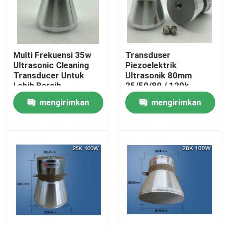
Tur Pabrik
Multi Frekuensi 35w
Transduser
Kontrol kualitas
Ultrasonic Cleaning
Piezoelektrik
Transducer Untuk
Ultrasonik 80mm
Lebih Bersih
25/50/80 / 120k
Hubungi kami
Empat Frekuensi
mengirimkan
mengirimkan
permintaan
permintaan
Permintaan Penawaran
Ultrasonic Transducer pembersihan
Tinggi daya Ultrasonic Transducer
Multi frekuensi Ultrasonic Transducer