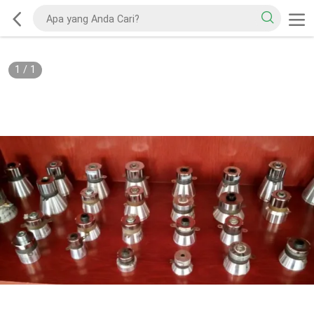
1
/
1