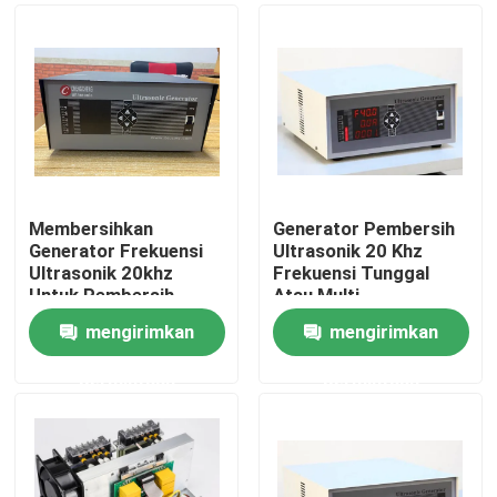
Membersihkan
Generator Pembersih
Generator Frekuensi
Ultrasonik 20 Khz
Ultrasonik 20khz
Frekuensi Tunggal
Untuk Pembersih
Atau Multi
Ultrasonik
mengirimkan
mengirimkan
Rumah
permintaan
permintaan
Produk
Tentang kami