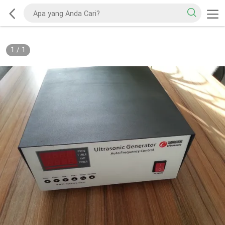
1
/
1