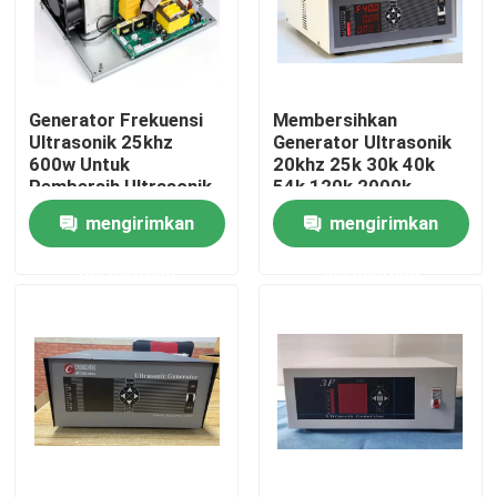
Tur Pabrik
Generator Frekuensi
Membersihkan
Kontrol kualitas
Ultrasonik 25khz
Generator Ultrasonik
600w Untuk
20khz 25k 30k 40k
Pembersih Ultrasonik
54k 120k 2000k
Hubungi kami
Kontrol Digital
mengirimkan
mengirimkan
permintaan
permintaan
Permintaan Penawaran
Ultrasonic Transducer pembersihan
Tinggi daya Ultrasonic Transducer
Multi frekuensi Ultrasonic Transducer