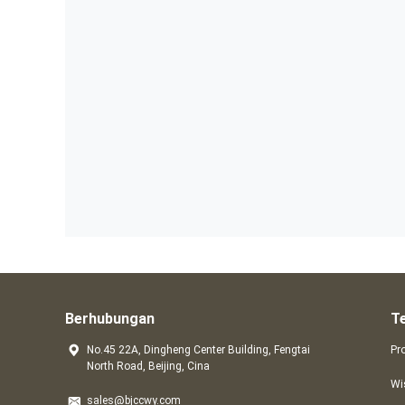
Berhubungan
T
No.45 22A, Dingheng Center Building, Fengtai
Pr
North Road, Beijing, Cina
Wi
sales@bjccwy.com