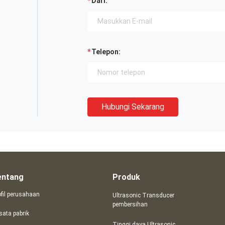
Dari:
Telepon:
Hubungi Sekarang
entang
Produk
ofil perusahaan
Ultrasonic Transducer
pembersihan
sata pabrik
Tinggi daya Ultrasonic