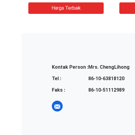
Harga Terbaik
Kontak Person :
Mrs. ChengLihong
Tel :
86-10-63818120
Faks :
86-10-51112989