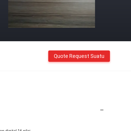
Quote Request Suatu
 digital 16 nilai