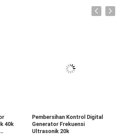
or
Pembersihan Kontrol Digital
Ultr
0k 40k
Generator Frekuensi
Mesi
Ultrasonik 20k