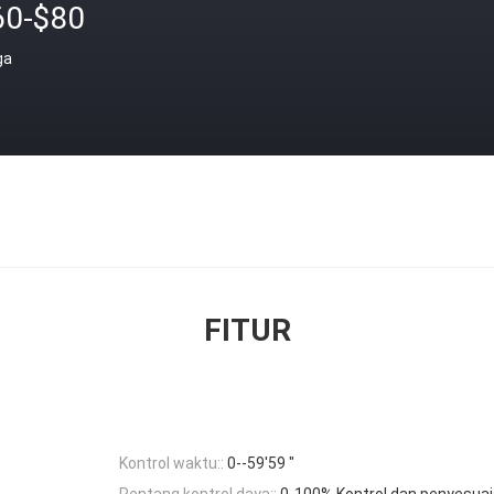
60-$80
ga
FITUR
Kontrol waktu::
0--59'59 "
Rentang kontrol daya::
0-100% Kontrol dan penyesuaian