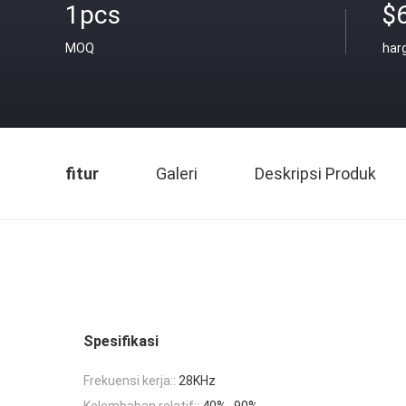
1pcs
$
MOQ
har
fitur
Galeri
Deskripsi Produk
Spesifikasi
Frekuensi kerja::
28KHz
Kelembaban relatif::
40% -90%