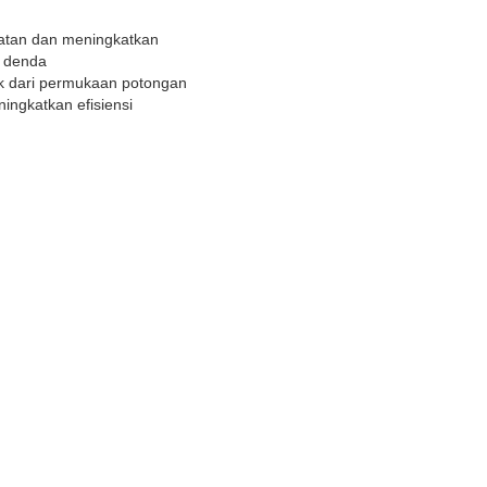
uatan dan meningkatkan
k denda
ik dari permukaan potongan
ingkatkan efisiensi