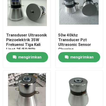
Tur Pabrik
Kontrol kualitas
Transduser Ultrasonik
50w 40khz
Piezoelektrik 35W
Transducer Pzt
Hubungi kami
Frekuensi Tiga Kali
Ultrasonic Sensor
Lipat 25/50/80k
Cleaning
mengirimkan
mengirimkan
Permintaan Penawaran
permintaan
permintaan
Ultrasonic Transducer pembersihan
Tinggi daya Ultrasonic Transducer
Multi frekuensi Ultrasonic Transducer