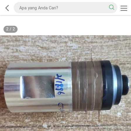
2
/
2