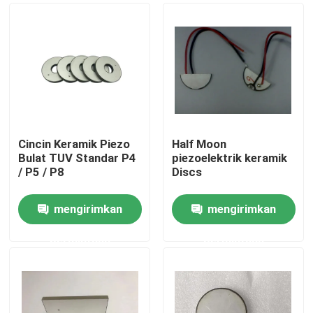
Cincin Keramik Piezo
Half Moon
Bulat TUV Standar P4
piezoelektrik keramik
/ P5 / P8
Discs
mengirimkan
mengirimkan
Rumah
permintaan
permintaan
Produk
Tentang kami