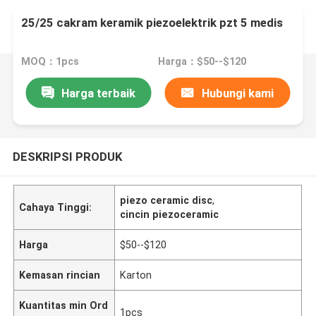
25/25 cakram keramik piezoelektrik pzt 5 medis
MOQ：1pcs
Harga：$50--$120
Harga terbaik
Hubungi kami
DESKRIPSI PRODUK
piezo ceramic disc
,
Cahaya Tinggi:
cincin piezoceramic
Harga
$50--$120
Kemasan rincian
Karton
Kuantitas min Ord
1pcs