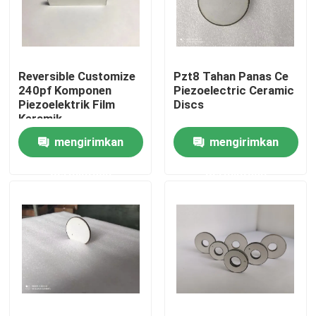
Tur Pabrik
Reversible Customize
Pzt8 Tahan Panas Ce
Kontrol kualitas
240pf Komponen
Piezoelectric Ceramic
Piezoelektrik Film
Discs
Keramik
Hubungi kami
mengirimkan
mengirimkan
permintaan
permintaan
Permintaan Penawaran
Ultrasonic Transducer pembersihan
Tinggi daya Ultrasonic Transducer
Multi frekuensi Ultrasonic Transducer