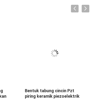
ng
Bentuk tabung cincin Pzt
50 / 
kan
piring keramik piezoelektrik