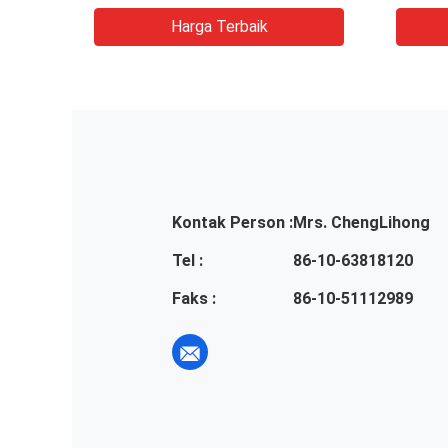
Harga Terbaik
Kontak Person :
Mrs. ChengLihong
Tel :
86-10-63818120
Faks :
86-10-51112989