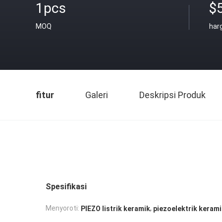
1pcs
$
MOQ
har
fitur
Galeri
Deskripsi Produk
Spesifikasi
,
Menyoroti:
PIEZO listrik keramik
piezoelektrik keram