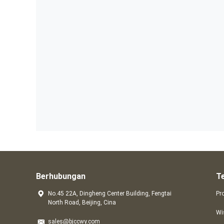
Berhubungan
T
No.45 22A, Dingheng Center Building, Fengtai
Pr
North Road, Beijing, Cina
Wi
sales@bjccwy.com