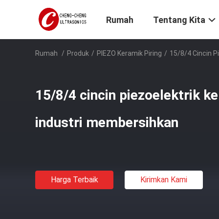
Rumah
Tentang Kita
Rumah
/
Produk
/
PIEZO Keramik Piring
/
15/8/4 Cincin P
15/8/4 cincin piezoelektrik k
industri membersihkan
Harga Terbaik
Kirimkan Kami