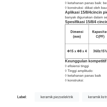
◊ ketahanan panas baik: be
◊ konstruksi: diikat oleh b
Aplikasi
15/8/4
cincin p
banyak digunakan dalam sem
Spesifikasi
15/8/4
cinci
Dimensi
Kapasita
(mm)
C(PF)
Φ15
ｘ
Φ8
ｘ
4
360±15
Keunggulan kompetiti
◊ efisiensi tinggi
◊ Tinggi amplitudo:
◊ ketahanan panas baik
◊ konstruksi:
Label:
keramik piezoelektrik
keramik listr