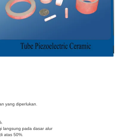
an yang diperlukan.
%.
gi langsung pada dasar alur
di atas 50%.