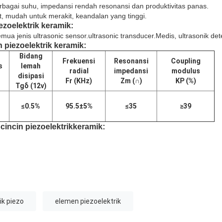
rbagai suhu, impedansi rendah resonansi dan produktivitas panas.
aut, mudah untuk merakit, keandalan yang tinggi.
iezoelektrik keramik
:
ua jenis ultrasonic sensor.ultrasonic transducer.Medis, ultrasonik de
n piezoelektrik keramik
:
Bidang
Frekuensi
Resonansi
Coupling
s
lemah
radial
impedansi
modulus
disipasi
Fr (KHz)
Zm
(
∩
)
KP (%)
Tgδ (12v)
%
≤0.5%
95.5±5%
≤35
≥39
f
cincin piezoelektrik
keramik
:
ik piezo
elemen piezoelektrik