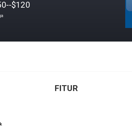
50--$120
ga
FITUR
ik