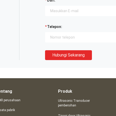
Dari:
Telepon:
Hubungi Sekarang
entang
Produk
ofil perusahaan
Ultrasonic Transducer
pembersihan
sata pabrik
Tinggi daya Ultrasonic