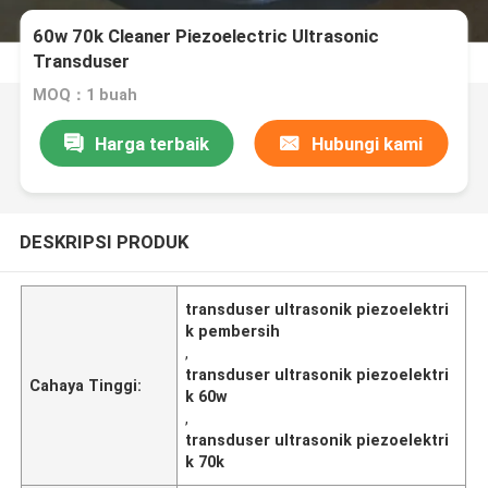
60w 70k Cleaner Piezoelectric Ultrasonic
Transduser
MOQ：1 buah
Harga terbaik
Hubungi kami
DESKRIPSI PRODUK
transduser ultrasonik piezoelektri
k pembersih
,
transduser ultrasonik piezoelektri
Cahaya Tinggi:
k 60w
,
transduser ultrasonik piezoelektri
k 70k