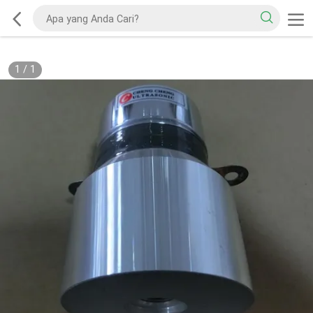
1
/
1