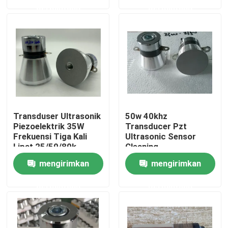
permintaan
permintaan
Tur Pabrik
Kontrol kualitas
Hubungi kami
Transduser Ultrasonik
50w 40khz
Permintaan Penawaran
Piezoelektrik 35W
Transducer Pzt
Frekuensi Tiga Kali
Ultrasonic Sensor
Lipat 25/50/80k
Cleaning
Ultrasonic Transducer pembersihan
mengirimkan
mengirimkan
permintaan
permintaan
Tinggi daya Ultrasonic Transducer
Multi frekuensi Ultrasonic Transducer