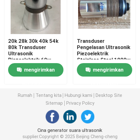
Getaran Ultrasonic Transducer
Immersible Ultrasonic Transducer
20k 28k 30k 40k 54k
Transduser
80k Transduser
Pengelasan Ultrasonik
Ultrasonik
Piezoelektrik
Digital ultrasonik Generator
Piezoelektrik 60w
Stainless Steel 1000w
100w
mengirimkan
mengirimkan
Ultrasonik frekuensi Generator
permintaan
permintaan
Mesin pembersih ultrasonik
Rumah
Tentang kita
Hubungi kami
Desktop Site
Sitemap
Privacy Policy
Pengganggu ultrasonik sel
Cina generator suara ultrasonik
Reaktor ultrasonik
supplier.Copyright © 2025 Beijing Cheng-cheng