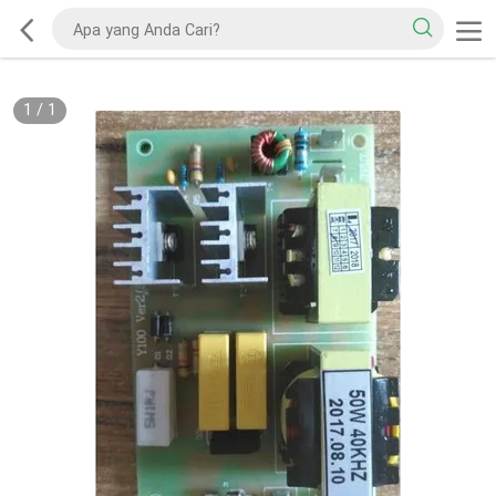
1
/
1