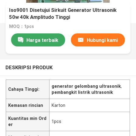
Iso9001 Disetujui Sirkuit Generator Ultrasonik
50w 40k Amplitudo Tinggi
MOQ：1pcs
Harga terbaik
Hubungi kami
DESKRIPSI PRODUK
generator gelombang ultrasonik
,
Cahaya Tinggi:
pembangkit listrik ultrasonik
Kemasan rincian
Karton
Kuantitas min Ord
1pcs
er