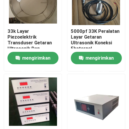
Tur Pabrik
33k Layar
5000pf 33K Peralatan
Kontrol kualitas
Piezoelektrik
Layar Getaran
Transduser Getaran
Ultrasonik Koneksi
Ultrasonik Dan
Eksternal
Hubungi kami
Peralatan Generator
mengirimkan
mengirimkan
permintaan
permintaan
Permintaan Penawaran
Ultrasonic Transducer pembersihan
Tinggi daya Ultrasonic Transducer
Multi frekuensi Ultrasonic Transducer