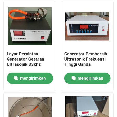
Layar Peralatan
Generator Pembersih
Generator Getaran
Ultrasonik Frekuensi
Ultrasonik 33khz
Tinggi Ganda
mengirimkan
mengirimkan
Rumah
permintaan
permintaan
Produk
Tentang kami