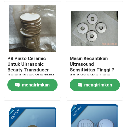
P8 Piezo Ceramic
Mesin Kecantikan
Untuk Ultrasonic
Ultrasound
Beauty Transducer
Sensitivitas Tinggi P-
Round Wrap 30x2MM
44 Ketebalan Tipis
Cahaya
mengirimkan
mengirimkan
Rumah
permintaan
permintaan
Produk
Tentang kami