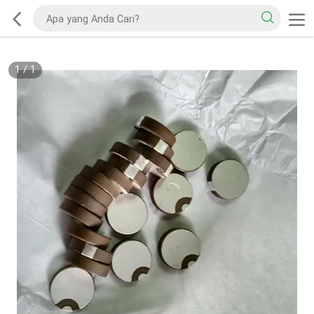
1
/
1