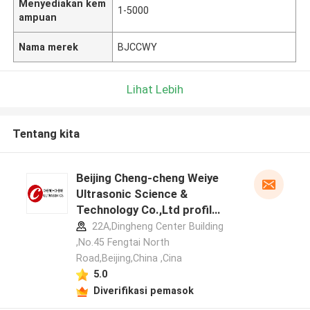
Menyediakan kem
1-5000
ampuan
Nama merek
BJCCWY
Lihat Lebih
Tentang kita
Beijing Cheng-cheng Weiye
Ultrasonic Science &
Technology Co.,Ltd profil
pabrikan
22A,Dingheng Center Building
,No.45 Fengtai North
Road,Beijing,China ,Cina
5.0
Diverifikasi pemasok