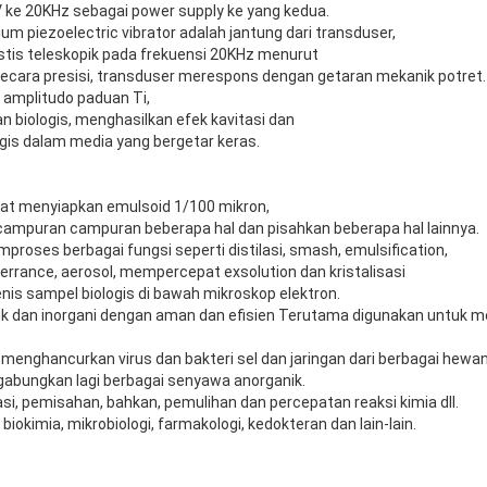
 ke 20KHz sebagai power supply ke yang kedua.
um piezoelectric vibrator adalah jantung dari transduser,
stis teleskopik pada frekuensi 20KHz menurut
ecara presisi, transduser merespons dengan getaran mekanik potret.
 amplitudo paduan Ti,
n biologis, menghasilkan efek kavitasi dan
ogis dalam media yang bergetar keras.
apat menyiapkan emulsoid 1/100 mikron,
mpuran campuran beberapa hal dan pisahkan beberapa hal lainnya.
roses berbagai fungsi seperti distilasi, smash, emulsification,
berrance, aerosol, mempercepat exsolution dan kristalisasi
nis sampel biologis di bawah mikroskop elektron.
 dan inorgani dengan aman dan efisien Terutama digunakan untuk 
menghancurkan virus dan bakteri sel dan jaringan dari berbagai hewa
bungkan lagi berbagai senyawa anorganik.
si, pemisahan, bahkan, pemulihan dan percepatan reaksi kimia dll.
iokimia, mikrobiologi, farmakologi, kedokteran dan lain-lain.