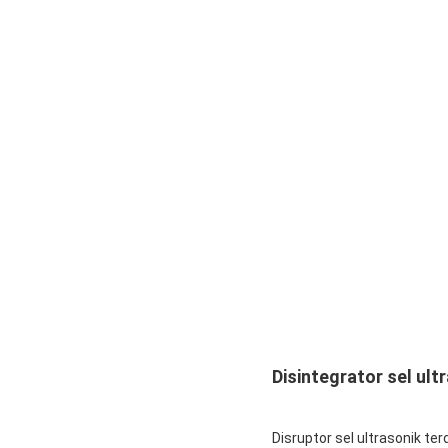
Disintegrator sel ult
Disruptor sel ultrasonik ter