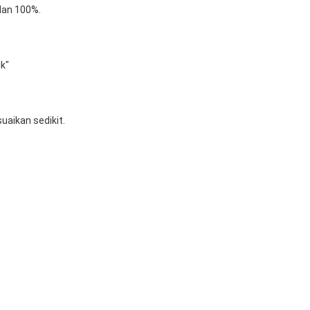
 dan 100%.
ik"
uaikan sedikit.