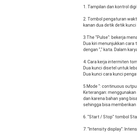
1. Tampilan dan kontrol dig
2. Tombol pengaturan waktu
kanan dua detik detik kun
3.The "Pulse": bekerja mena
Dua kiri menunjukkan cara t
dengan "," kata. Dalam kar
4. Cara kerja intermiten tom
Dua kunci disetel untuk leba
Dua kunci cara kunci penga
5.Mode ": continuous outpu
Keterangan: menggunakan c
dan karena bahan yang bisa 
sehingga bisa memberikan h
6. "Start / Stop" tombol Sta
7. "Intensity display": Inte