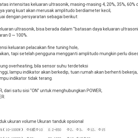
batas intensitas keluaran ultrasonik, masing-masing 4, 20%, 35%, 60%
ya yang kuat akan merusak amplitudo berdiameter kecil,
esuai dengan persyaratan sebagai berikut:
 keluaran ultrasonik, bisa berada dalam "batasan daya keluaran ultrason
saran 0 ~ 100%.
ensi keluaran pelacakan fine tuning hole,
kan, tapi setelah pengguna mengganti amplitudo mungkin perlu dises
ung overheating, bila sensor suhu terdeteksi
nggi, lampu indikator akan berkedip, tuan rumah akan berhenti bekerja,
mpu indikator tidak terang.
, dari satu sisi "ON" untuk menghubungkan POWER,
ER.
nduk ukuran volume Ukuran tanduk opsional