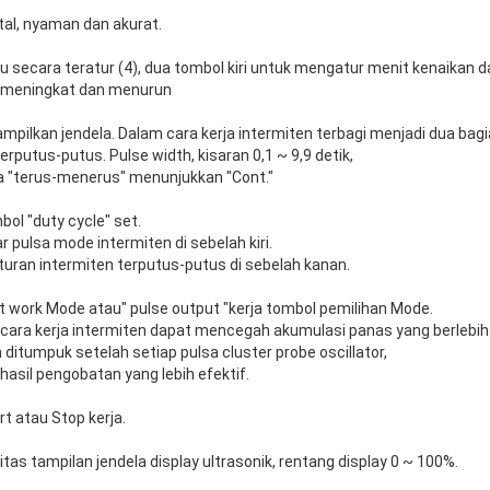
ital, nyaman dan akurat.
 secara teratur (4), dua tombol kiri untuk mengatur menit kenaikan 
ci meningkat dan menurun
mpilkan jendela. Dalam cara kerja intermiten terbagi menjadi dua bagi
erputus-putus. Pulse width, kisaran 0,1 ~ 9,9 detik,
ya "terus-menerus" menunjukkan "Cont."
bol "duty cycle" set.
r pulsa mode intermiten di sebelah kiri.
turan intermiten terputus-putus di sebelah kanan.
t work Mode atau" pulse output "kerja tombol pemilihan Mode.
ara kerja intermiten dapat mencegah akumulasi panas yang berlebih
ditumpuk setelah setiap pulsa cluster probe oscillator,
asil pengobatan yang lebih efektif.
rt atau Stop kerja.
nsitas tampilan jendela display ultrasonik, rentang display 0 ~ 100%.