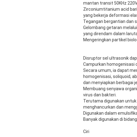
mantan transit 50KHz 220V
Zirconiumtitanium acid bari
yang bekerja deformasi ela
Tegangan bergantian dan s
Gelombang getaran melalui
yang direndam dalam laruta
Mengeringkan partikel biol
Disruptor sel ultrasonik d
Campurkan homogenisasi ca
Secara umum, ia dapat memp
homogenisasi, soliquoid, a
dan menyiapkan berbagai je
Membuang senyawa organik
virus dan bakteri.
Terutama digunakan untuk 
menghancurkan dan mengga
Digunakan dalam emulsifika
Banyak digunakan di bidang b
Ciri