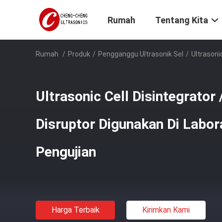
Rumah
Tentang Kita
Rumah
/
Produk
/
Pengganggu Ultrasonik Sel
/
Ultrasoni
Ultrasonic Cell Disintegrator 
Disruptor Digunakan Di Labo
Pengujian
Harga Terbaik
Kirimkan Kami