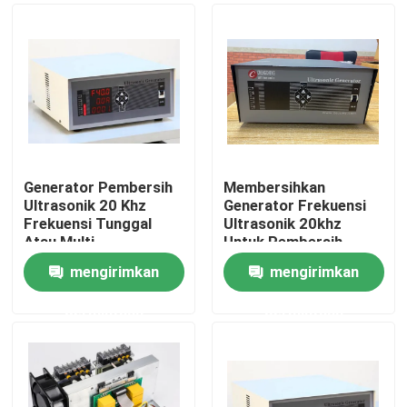
Generator Pembersih
Membersihkan
Ultrasonik 20 Khz
Generator Frekuensi
Frekuensi Tunggal
Ultrasonik 20khz
Atau Multi
Untuk Pembersih
Ultrasonik
mengirimkan
mengirimkan
Rumah
permintaan
permintaan
Produk
Tentang kami