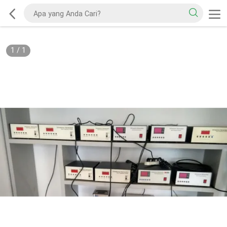
1
/
1