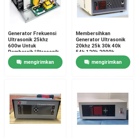
Tur Pabrik
Generator Frekuensi
Membersihkan
Kontrol kualitas
Ultrasonik 25khz
Generator Ultrasonik
600w Untuk
20khz 25k 30k 40k
Pembersih Ultrasonik
54k 120k 2000k
Hubungi kami
Kontrol Digital
mengirimkan
mengirimkan
permintaan
permintaan
Permintaan Penawaran
Ultrasonic Transducer pembersihan
Tinggi daya Ultrasonic Transducer
Multi frekuensi Ultrasonic Transducer