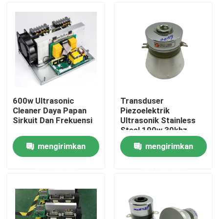
600w Ultrasonic
Transduser
Cleaner Daya Papan
Piezoelektrik
Sirkuit Dan Frekuensi
Ultrasonik Stainless
Steel 100w 30khz
mengirimkan
mengirimkan
Rumah
permintaan
permintaan
Produk
Tentang kami