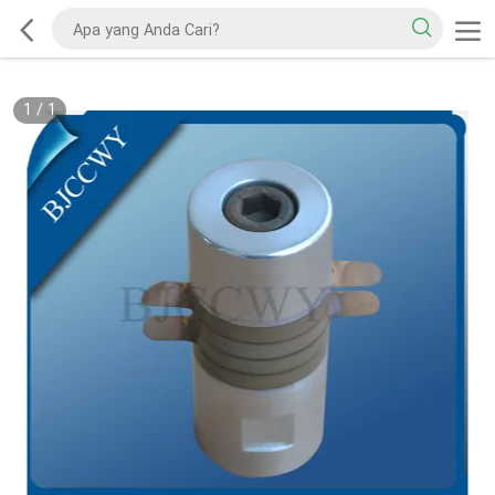
1
/
1