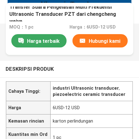
Transfer Suara Pengelasan Multi Frekuensi
Ultrasonic Transducer PZT dari chengcheng
weiye
MOQ：1 pc
Harga：6USD-12 USD
Harga terbaik
Hubungi kami
DESKRIPSI PRODUK
industri Ultrasonic transducer
,
Cahaya Tinggi:
piezoelectric ceramic transducer
Harga
6USD-12 USD
Kemasan rincian
karton perlindungan
Kuantitas min Ord
1 pc