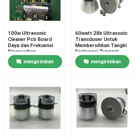
Tur Pabrik
100w Ultrasonic
60watt 28k Ultrasonic
Kontrol kualitas
Cleaner Pcb Board
Transduser Untuk
Daya dan Frekuensi
Membersihkan Tangki
Disesuaikan
Frekuensi Tunggal
Hubungi kami
mengirimkan
mengirimkan
permintaan
permintaan
Permintaan Penawaran
Ultrasonic Transducer pembersihan
Tinggi daya Ultrasonic Transducer
Multi frekuensi Ultrasonic Transducer